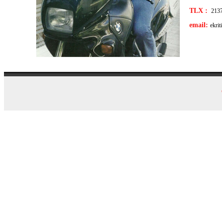
TLX :
213
email:
ekri