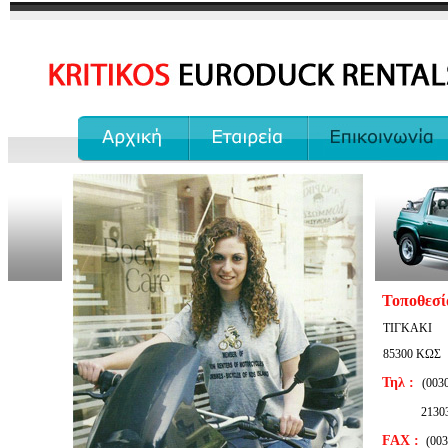
...............
...................
...........................
Τοποθεσί
ΤΙΓΚΑΚΙ
85300 ΚΩΣ
Τηλ :
(003
213034
FAX :
(003